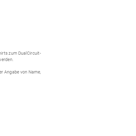
:
hirts zum DualCircuit-
werden.
ter Angabe von Name,